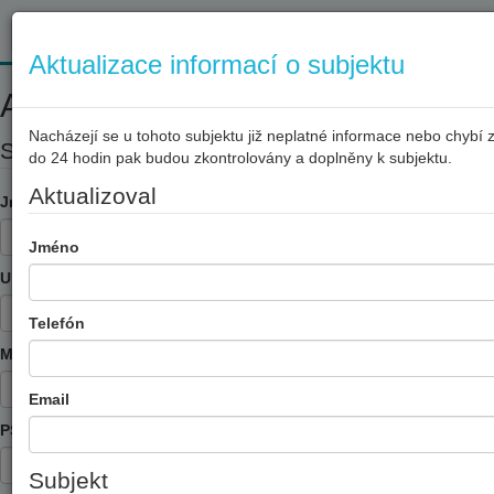
Toggl
navig
Aktualizace informací o subjektu
Aktualizace informací o subjektu
Nacházejí se u tohoto subjektu již neplatné informace nebo chybí
Subjekt
do 24 hodin pak budou zkontrolovány a doplněny k subjektu.
Aktualizoval
Jméno
Jméno
Ulica
Telefón
Mesto
Email
PSČ
Subjekt