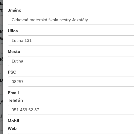
Email
Jméno
Telefón
Ulica
Mobil
Web
Mesto
IČO
PSČ
DIČ
Email
Telefón
Aktualizoval
Jméno
Mobil
Web