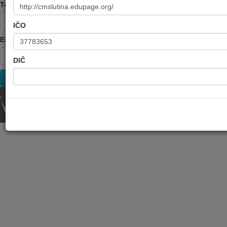
Telefón
IČO
Email
DIČ
© 2009 - 2026 Prevádzkuje NET -SITE:IT s.r.o.